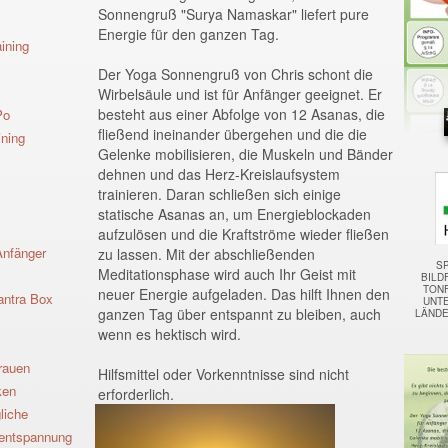
Sonnengruß "Surya Namaskar" liefert pure
Energie für den ganzen Tag.
ining
Der Yoga Sonnengruß von Chris schont die
Wirbelsäule und ist für Anfänger geeignet. Er
besteht aus einer Abfolge von 12 Asanas, die
Po
fließend ineinander übergehen und die die
ining
Gelenke mobilisieren, die Muskeln und Bänder
dehnen und das Herz-Kreislaufsystem
trainieren. Daran schließen sich einige
statische Asanas an, um Energieblockaden
aufzulösen und die Kraftströme wieder fließen
Anfänger
zu lassen. Mit der abschließenden
S
Meditationsphase wird auch Ihr Geist mit
BILD
TON
neuer Energie aufgeladen. Das hilft Ihnen den
antra Box
UNTE
ganzen Tag über entspannt zu bleiben, auch
LÄND
wenn es hektisch wird.
Frauen
Hilfsmittel oder Vorkenntnisse sind nicht
ken
erforderlich.
liche
lentspannung