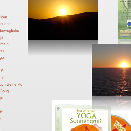
cken
gliche
bewegliche
ga
nteln
tes
ger
Stil
cht
uch Beine Po
 Gong
ga
er
n