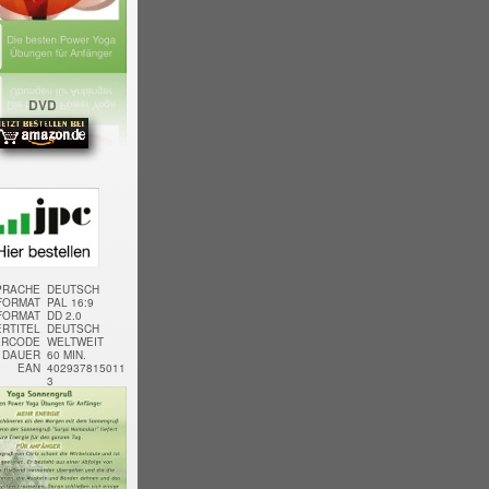
DVD
PRACHE
DEUTSCH
FORMAT
PAL 16:9
FORMAT
DD 2.0
RTITEL
DEUTSCH
ERCODE
WELTWEIT
DAUER
60 MIN.
EAN
402937815011
3