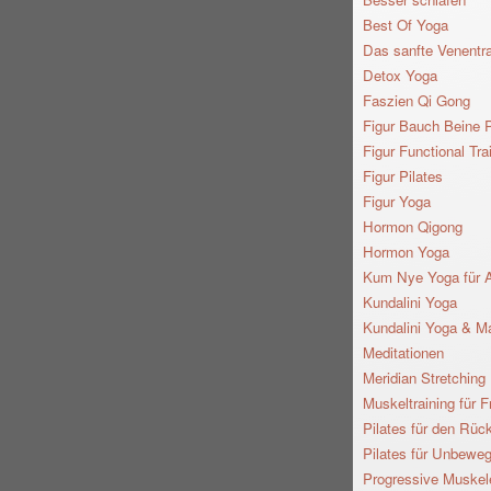
Best Of Yoga
Das sanfte Venentra
Detox Yoga
Faszien Qi Gong
Figur Bauch Beine 
Figur Functional Tra
Figur Pilates
Figur Yoga
Hormon Qigong
Hormon Yoga
Kum Nye Yoga für 
Kundalini Yoga
Kundalini Yoga & M
Meditationen
Meridian Stretching
Muskeltraining für 
Pilates für den Rüc
Pilates für Unbeweg
Progressive Muske