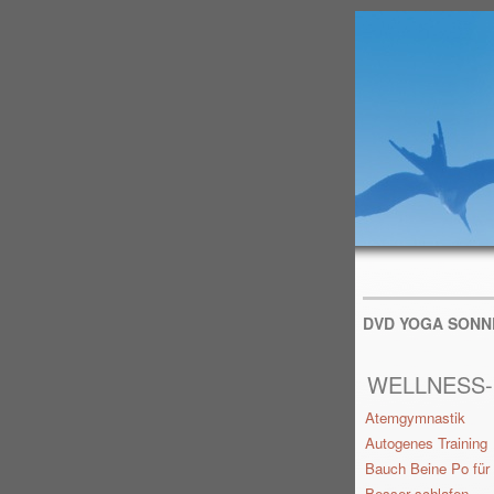
DVD YOGA SON
WELLNESS
Atemgymnastik
Autogenes Training
Bauch Beine Po für
Besser schlafen